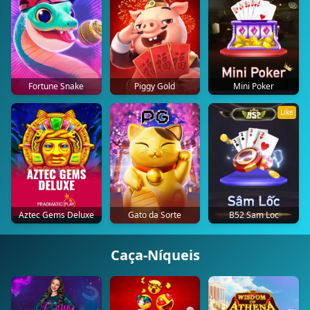
Fortune Snake
Piggy Gold
Mini Poker
Like
Aztec Gems Deluxe
Gato da Sorte
B52 Sam Loc
Caça-Níqueis