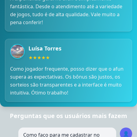
fantástica. Desde o atendimento até a variedade
de jogos, tudo é de alta qualidade. Vale muito a
pena conferir!
Luísa Torres
★
★
★
★
★
Como jogador frequente, posso dizer que o afun
supera as expectativas. Os bônus são justos, os
sorteios são transparentes e a interface é muito
intuitiva. Ótimo trabalho!
Perguntas que os usuários mais fazem
👤
Como faço para me cadastrar no