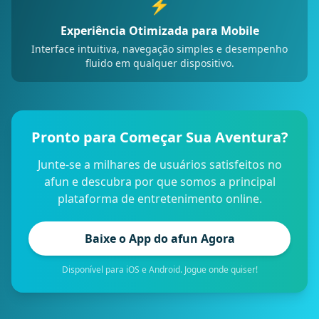
⚡
Experiência Otimizada para Mobile
Interface intuitiva, navegação simples e desempenho
fluido em qualquer dispositivo.
Pronto para Começar Sua Aventura?
Junte-se a milhares de usuários satisfeitos no
afun e descubra por que somos a principal
plataforma de entretenimento online.
Baixe o App do afun Agora
Disponível para iOS e Android. Jogue onde quiser!