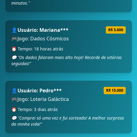
minutos."
👤
Usuário: Mariana***
R$ 5.600
🎮
Jogo: Dados Cósmicos
⏰
Tempo: 18 horas atrás
💬
"Os dados falaram mais alto hoje! Recorde de vitórias
seguidas!"
👤
Usuário: Pedro***
R$ 15.000
🎮
Jogo: Loteria Galáctica
⏰
Tempo: 3 dias atrás
💬
"Comprei só uma vez e fui sorteado! A melhor surpresa
da minha vida!"