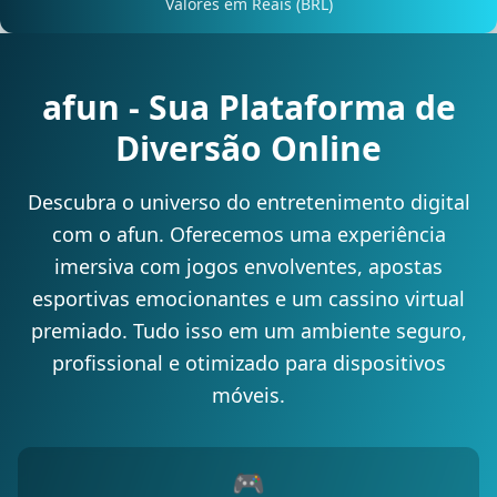
Valores em Reais (BRL)
afun - Sua Plataforma de
Diversão Online
Descubra o universo do entretenimento digital
com o afun. Oferecemos uma experiência
imersiva com jogos envolventes, apostas
esportivas emocionantes e um cassino virtual
premiado. Tudo isso em um ambiente seguro,
profissional e otimizado para dispositivos
móveis.
🎮