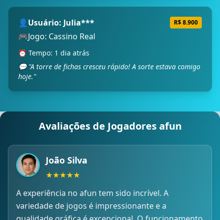
👤
Usuário: Julia***
R$ 8.900
🎮
Jogo: Cassino Real
⏰
Tempo: 1 dia atrás
💬
"A torre de fichas cresceu rápido! A sorte estava comigo
hoje."
Avaliações de Jogadores afun
João Silva
★
★
★
★
★
A experiência no afun tem sido incrível. A
variedade de jogos é impressionante e a
qualidade gráfica é excepcional. O funcionamento