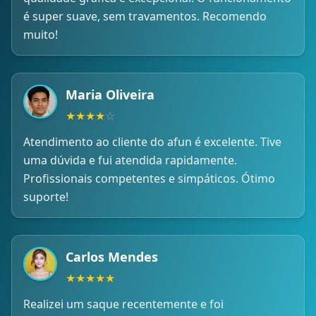
é super suave, sem travamentos. Recomendo
muito!
Maria Oliveira
★
★
★
★
☆
Atendimento ao cliente do afun é excelente. Tive
uma dúvida e fui atendida rapidamente.
Profissionais competentes e simpáticos. Ótimo
suporte!
Carlos Mendes
★
★
★
★
★
Realizei um saque recentemente e foi