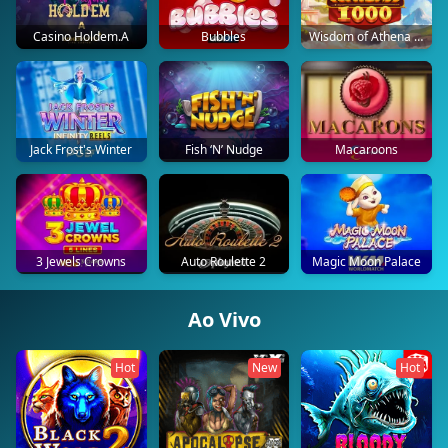
Casino Holdem.A
Bubbles
Wisdom of Athena 1000
Jack Frost's Winter
Fish ‘N’ Nudge
Macaroons
3 Jewels Crowns
Auto Roulette 2
Magic Moon Palace
Ao Vivo
Hot
New
Hot