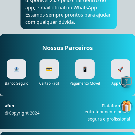
disponível 24/7 pelo chat dentro do
app, e-mail oficial ou WhatsApp.
Estamos sempre prontos para ajudar
com qualquer dúvida.
Nossos Parceiros
🏦
💳
📱
🚀
Banco Seguro
Cartão Fácil
Pagamento Móvel
App Oficial
afun
Plataforma de
entretenimento online
@Copyright 2024
segura e profissional