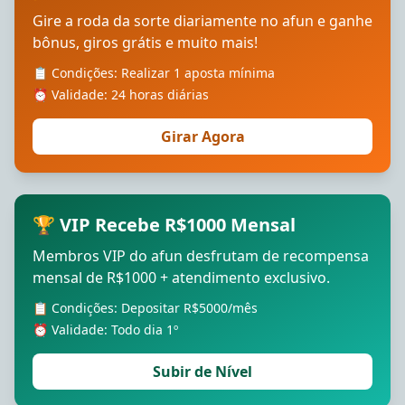
Gire a roda da sorte diariamente no afun e ganhe
bônus, giros grátis e muito mais!
📋 Condições: Realizar 1 aposta mínima
⏰ Validade: 24 horas diárias
Girar Agora
🏆 VIP Recebe R$1000 Mensal
Membros VIP do afun desfrutam de recompensa
mensal de R$1000 + atendimento exclusivo.
📋 Condições: Depositar R$5000/mês
⏰ Validade: Todo dia 1º
Subir de Nível