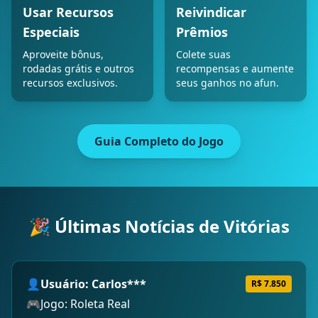
Usar Recursos
Reivindicar
Especiais
Prêmios
Aproveite bônus,
Colete suas
rodadas grátis e outros
recompensas e aumente
recursos exclusivos.
seus ganhos no afun.
Guia Completo do Jogo
🎉 Últimas Notícias de Vitórias
👤
Usuário: Carlos***
R$ 7.850
🎮
Jogo: Roleta Real