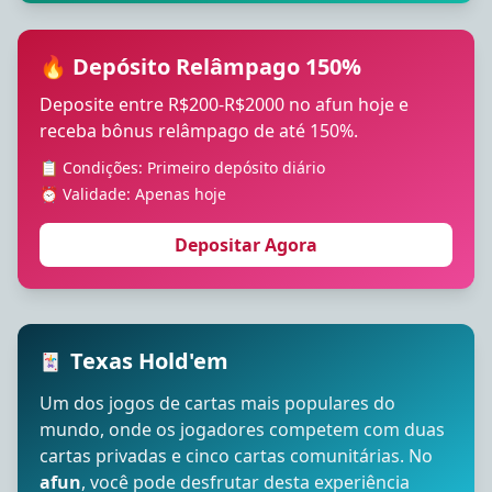
🔥 Depósito Relâmpago 150%
Deposite entre R$200-R$2000 no afun hoje e
receba bônus relâmpago de até 150%.
📋 Condições: Primeiro depósito diário
⏰ Validade: Apenas hoje
Depositar Agora
Texas Hold'em
🃏
Um dos jogos de cartas mais populares do
mundo, onde os jogadores competem com duas
cartas privadas e cinco cartas comunitárias. No
afun
, você pode desfrutar desta experiência