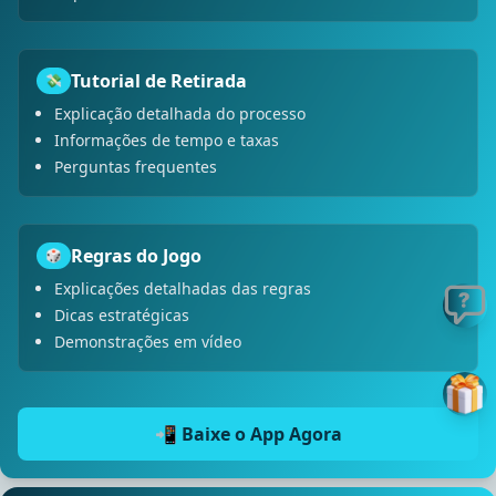
Tutorial de Retirada
💸
Explicação detalhada do processo
Informações de tempo e taxas
Perguntas frequentes
Regras do Jogo
🎲
Explicações detalhadas das regras
Dicas estratégicas
Demonstrações em vídeo
📲 Baixe o App Agora