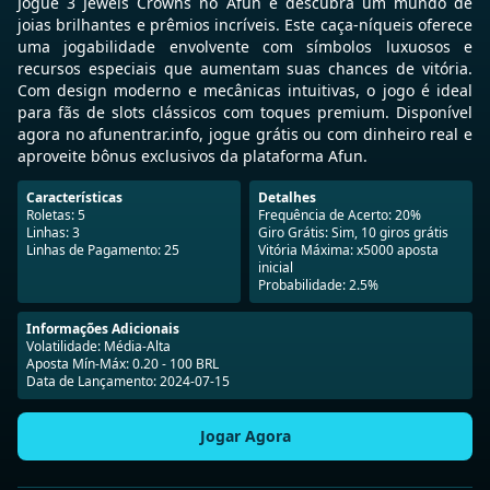
Jogue 3 Jewels Crowns no Afun e descubra um mundo de
joias brilhantes e prêmios incríveis. Este caça-níqueis oferece
uma jogabilidade envolvente com símbolos luxuosos e
recursos especiais que aumentam suas chances de vitória.
Com design moderno e mecânicas intuitivas, o jogo é ideal
para fãs de slots clássicos com toques premium. Disponível
agora no afunentrar.info, jogue grátis ou com dinheiro real e
aproveite bônus exclusivos da plataforma Afun.
Características
Detalhes
Roletas: 5
Frequência de Acerto: 20%
Linhas: 3
Giro Grátis: Sim, 10 giros grátis
Linhas de Pagamento: 25
Vitória Máxima: x5000 aposta
inicial
Probabilidade: 2.5%
Informações Adicionais
Volatilidade: Média-Alta
Aposta Mín-Máx: 0.20 - 100 BRL
Data de Lançamento: 2024-07-15
Jogar Agora