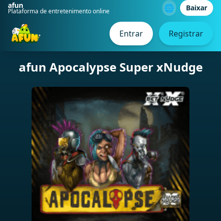
afun
🌐
Baixar
Plataforma de entretenimento online
Entrar
Registrar
afun Apocalypse Super xNudge