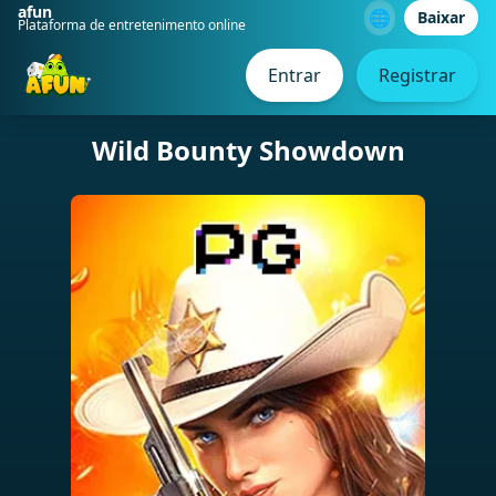
afun
🌐
Baixar
Plataforma de entretenimento online
Entrar
Registrar
Wild Bounty Showdown