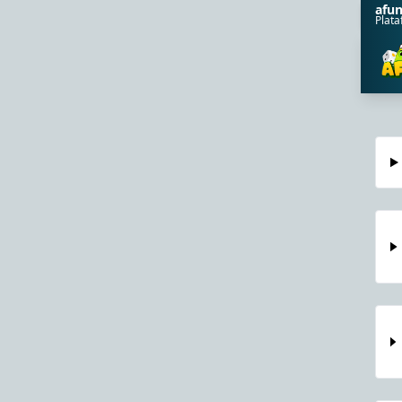
afu
Plata