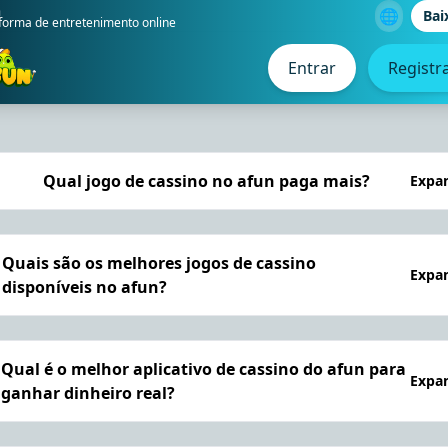
n
🌐
Bai
forma de entretenimento online
Entrar
Registr
Qual jogo de cassino no afun paga mais?
Expa
Quais são os melhores jogos de cassino
Expa
disponíveis no afun?
Qual é o melhor aplicativo de cassino do afun para
Expa
ganhar dinheiro real?